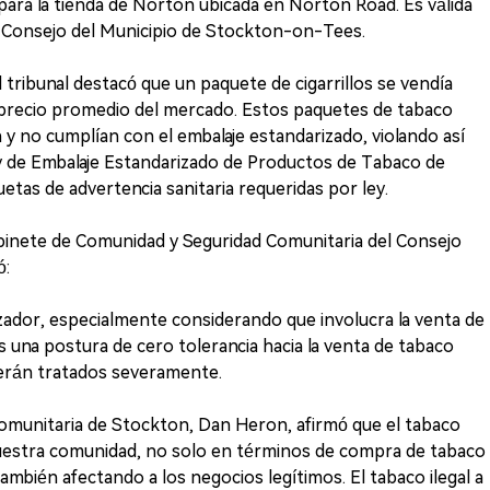
para la tienda de Norton ubicada en Norton Road. Es válida
l Consejo del Municipio de Stockton-on-Tees.
 tribunal destacó que un paquete de cigarrillos se vendía
l precio promedio del mercado. Estos paquetes de tabaco
 y no cumplían con el embalaje estandarizado, violando así
Ley de Embalaje Estandarizado de Productos de Tabaco de
tas de advertencia sanitaria requeridas por ley.
nete de Comunidad y Seguridad Comunitaria del Consejo
ó:
izador, especialmente considerando que involucra la venta de
una postura de cero tolerancia hacia la venta de tabaco
s serán tratados severamente.
Comunitaria de Stockton, Dan Heron, afirmó que el tabaco
nuestra comunidad, no solo en términos de compra de tabaco
mbién afectando a los negocios legítimos. El tabaco ilegal a