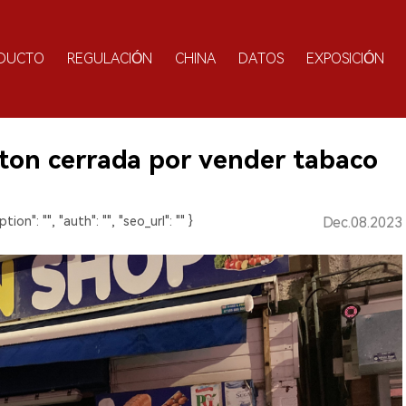
DUCTO
REGULACIÓN
CHINA
DATOS
EXPOSICIÓN
ton cerrada por vender tabaco
ption": "", "auth": "", "seo_url": "" }
Dec.08.2023