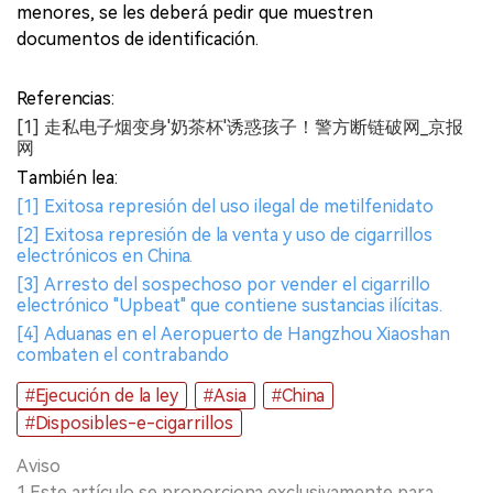
menores, se les deberá pedir que muestren
documentos de identificación.
Referencias:
[1] 走私电子烟变身'奶茶杯'诱惑孩子！警方断链破网_京报
网
También lea:
[1] Exitosa represión del uso ilegal de metilfenidato
[2] Exitosa represión de la venta y uso de cigarrillos
electrónicos en China.
[3] Arresto del sospechoso por vender el cigarrillo
electrónico "Upbeat" que contiene sustancias ilícitas.
[4] Aduanas en el Aeropuerto de Hangzhou Xiaoshan
combaten el contrabando
#Ejecución de la ley
#Asia
#China
#Disposibles-e-cigarrillos
Aviso
1.Este artículo se proporciona exclusivamente para