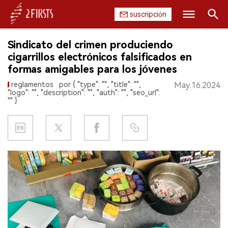
suscripción
Buscar
Sindicato del crimen produciendo
INICIO
cigarrillos electrónicos falsificados en
formas amigables para los jóvenes
EMPRESA
reglamentos
por { "type": "", "title": "",
May.16.2024
"logo": "", "description": "", "auth": "", "seo_url":
PRODUCTO
"" }
REGULACIÓN
CHINA
DATOS
EXPOSICIÓN
ENTREVISTA