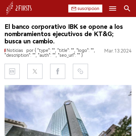
suscripción
Buscar
El banco corporativo IBK se opone a los
INICIO
nombramientos ejecutivos de KT&G;
busca un cambio.
EMPRESA
Noticias
por { "type": "", "title": "", "logo": "",
Mar.13.2024
"description": "", "auth": "", "seo_url": "" }
PRODUCTO
REGULACIÓN
CHINA
DATOS
EXPOSICIÓN
ENTREVISTA