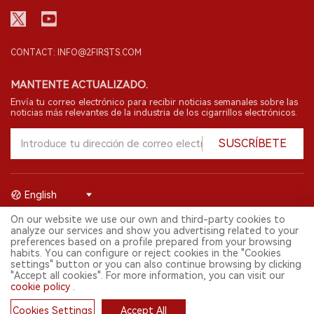
CONTACT: INFO@2FIRSTS.COM
MANTENTE ACTUALIZADO.
Envía tu correo electrónico para recibir noticias semanales sobre las
noticias más relevantes de la industria de los cigarrillos electrónicos.
SUSCRÍBETE
English
On our website we use our own and third-party cookies to
© 2026 Shenzhen 2FIRSTS Technology Co.,Ltd. Todos los derechos
analyze our services and show you advertising related to your
reservados.
preferences based on a profile prepared from your browsing
2FIRSTS solo es accesible para profesionales de la industria,
habits. You can configure or reject cookies in the "Cookies
investigadores, medios y otros profesionales. El acceso por menores
settings" button or you can also continue browsing by clicking
está prohibido.
"Accept all cookies". For more information, you can visit our
Este sitio web presta servicios a usuarios fuera del territorio chino
cookie policy
.
continental. Para usuarios en la China continental, por favor
visita
https://cn.2firsts.com
Cookies Settings
Accept All