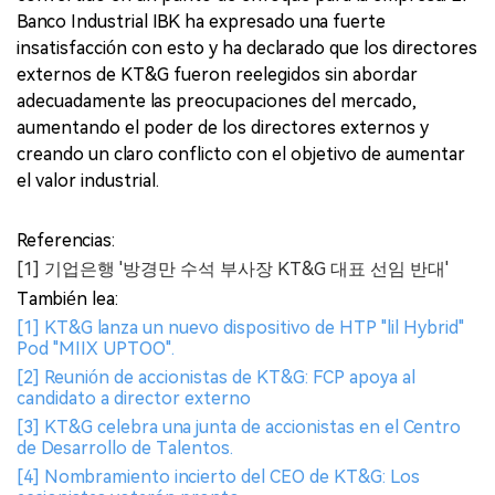
Banco Industrial IBK ha expresado una fuerte
insatisfacción con esto y ha declarado que los directores
externos de KT&G fueron reelegidos sin abordar
adecuadamente las preocupaciones del mercado,
aumentando el poder de los directores externos y
creando un claro conflicto con el objetivo de aumentar
el valor industrial.
Referencias:
[1] 기업은행 '방경만 수석 부사장 KT&G 대표 선임 반대'
También lea:
[1] KT&G lanza un nuevo dispositivo de HTP "lil Hybrid"
Pod "MIIX UPTOO".
[2] Reunión de accionistas de KT&G: FCP apoya al
candidato a director externo
[3] KT&G celebra una junta de accionistas en el Centro
de Desarrollo de Talentos.
[4] Nombramiento incierto del CEO de KT&G: Los