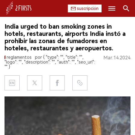
suscripción
Buscar
India urged to ban smoking zones in
INICIO
hotels, restaurants, airports India instó a
prohibir las zonas de fumadores en
EMPRESA
hoteles, restaurantes y aeropuertos.
reglamentos
por { "type": "", "title": "",
Mar.14.2024
PRODUCTO
"logo": "", "description": "", "auth": "", "seo_url":
"" }
REGULACIÓN
CHINA
DATOS
EXPOSICIÓN
ENTREVISTA