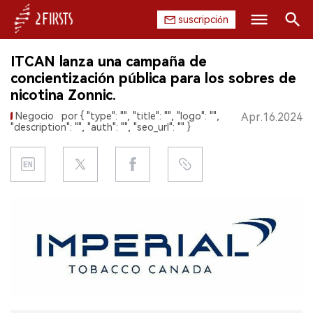
suscripción
Buscar
ITCAN lanza una campaña de
INICIO
concientización pública para los sobres de
nicotina Zonnic.
EMPRESA
Negocio
por { "type": "", "title": "", "logo": "",
Apr.16.2024
"description": "", "auth": "", "seo_url": "" }
PRODUCTO
REGULACIÓN
CHINA
DATOS
EXPOSICIÓN
ENTREVISTA