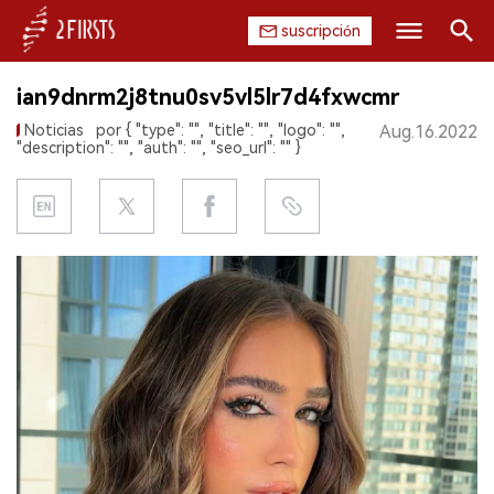
suscripción
Buscar
ian9dnrm2j8tnu0sv5vl5lr7d4fxwcmr
INICIO
Noticias
por { "type": "", "title": "", "logo": "",
Aug.16.2022
"description": "", "auth": "", "seo_url": "" }
EMPRESA
PRODUCTO
REGULACIÓN
CHINA
DATOS
EXPOSICIÓN
ENTREVISTA