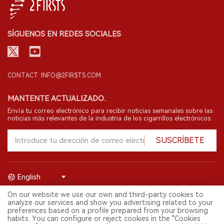
SÍGUENOS EN REDES SOCIALES
CONTACT: INFO@2FIRSTS.COM
MANTENTE ACTUALIZADO.
Envía tu correo electrónico para recibir noticias semanales sobre las
noticias más relevantes de la industria de los cigarrillos electrónicos.
SUSCRÍBETE
English
On our website we use our own and third-party cookies to
© 2026 Shenzhen 2FIRSTS Technology Co.,Ltd. Todos los derechos
analyze our services and show you advertising related to your
reservados.
preferences based on a profile prepared from your browsing
2FIRSTS solo es accesible para profesionales de la industria,
habits. You can configure or reject cookies in the "Cookies
investigadores, medios y otros profesionales. El acceso por menores