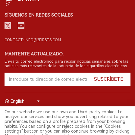
SÍGUENOS EN REDES SOCIALES
CONTACT: INFO@2FIRSTS.COM
MANTENTE ACTUALIZADO.
Envía tu correo electrónico para recibir noticias semanales sobre las
noticias más relevantes de la industria de los cigarrillos electrónicos.
SUSCRÍBETE
English
On our website we use our own and third-party cookies to
© 2026 Shenzhen 2FIRSTS Technology Co.,Ltd. Todos los derechos
analyze our services and show you advertising related to your
reservados.
preferences based on a profile prepared from your browsing
2FIRSTS solo es accesible para profesionales de la industria,
habits. You can configure or reject cookies in the "Cookies
investigadores, medios y otros profesionales. El acceso por menores
settings" button or you can also continue browsing by clicking
está prohibido.