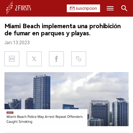
suscripción
Buscar
Miami Beach implementa una prohibición
INICIO
de fumar en parques y playas.
Jan.13.2023
EMPRESA
PRODUCTO
REGULACIÓN
CHINA
DATOS
EXPOSICIÓN
ENTREVISTA