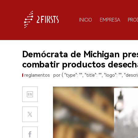
INICIO
EMPRESA
PRO
Demócrata de Michigan pre
combatir productos desecha
reglamentos
por { "type": "", "title": "", "logo": "", "descri