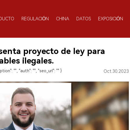
DUCTO
REGULACIÓN
CHINA
DATOS
EXPOSICIÓN
senta proyecto de ley para
bles ilegales.
ption": "", "auth": "", "seo_url": "" }
Oct.30.2023