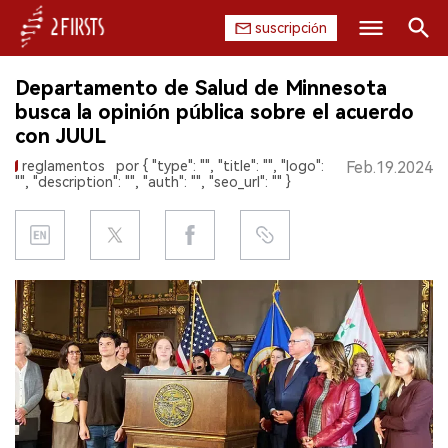
suscripción
Buscar
Departamento de Salud de Minnesota
INICIO
busca la opinión pública sobre el acuerdo
con JUUL
EMPRESA
reglamentos
por { "type": "", "title": "", "logo":
Feb.19.2024
"", "description": "", "auth": "", "seo_url": "" }
PRODUCTO
REGULACIÓN
CHINA
DATOS
EXPOSICIÓN
ENTREVISTA