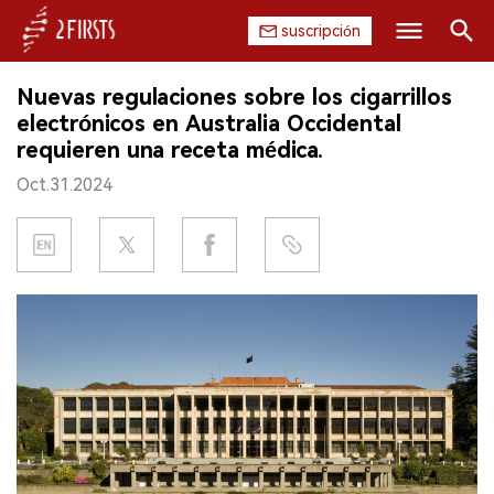
suscripción
Buscar
Nuevas regulaciones sobre los cigarrillos
INICIO
electrónicos en Australia Occidental
requieren una receta médica.
EMPRESA
Oct.31.2024
PRODUCTO
REGULACIÓN
CHINA
DATOS
EXPOSICIÓN
ENTREVISTA