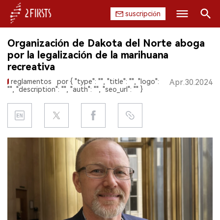
suscripción
Buscar
Organización de Dakota del Norte aboga
INICIO
por la legalización de la marihuana
recreativa
EMPRESA
reglamentos
por { "type": "", "title": "", "logo":
Apr.30.2024
"", "description": "", "auth": "", "seo_url": "" }
PRODUCTO
REGULACIÓN
CHINA
DATOS
EXPOSICIÓN
ENTREVISTA