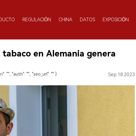
DUCTO
REGULACIÓN
CHINA
DATOS
EXPOSICIÓN
 tabaco en Alemania genera
n": "", "auth": "", "seo_url": "" }
Sep.18.2023