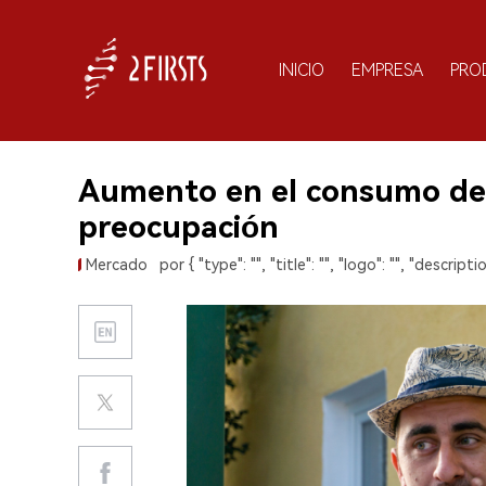
INICIO
EMPRESA
PRO
Aumento en el consumo de
preocupación
Mercado
por { "type": "", "title": "", "logo": "", "descriptio