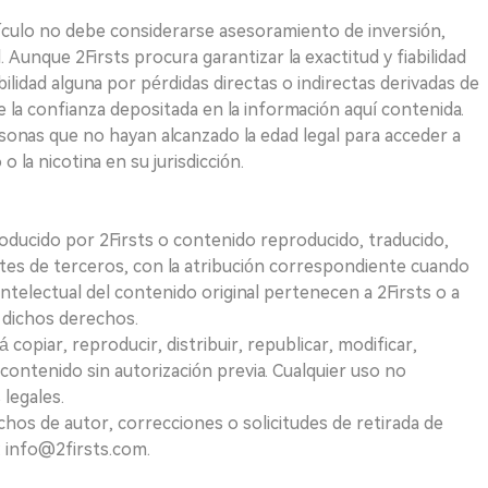
ículo no debe considerarse asesoramiento de inversión,
. Aunque 2Firsts procura garantizar la exactitud y fiabilidad
idad alguna por pérdidas directas o indirectas derivadas de
e la confianza depositada en la información aquí contenida.
sonas que no hayan alcanzado la edad legal para acceder a
 la nicotina en su jurisdicción.
roducido por 2Firsts o contenido reproducido, traducido,
tes de terceros, con la atribución correspondiente cuando
telectual del contenido original pertenecen a 2Firsts o a
e dichos derechos.
opiar, reproducir, distribuir, republicar, modificar,
 contenido sin autorización previa. Cualquier uso no
 legales.
hos de autor, correcciones o solicitudes de retirada de
 info@2firsts.com.