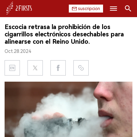
suscripción
Buscar
Escocia retrasa la prohibición de los
INICIO
cigarrillos electrónicos desechables para
alinearse con el Reino Unido.
EMPRESA
Oct.28.2024
PRODUCTO
REGULACIÓN
CHINA
DATOS
EXPOSICIÓN
ENTREVISTA