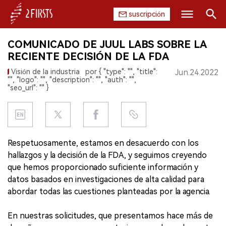
suscripción
Buscar
COMUNICADO DE JUUL LABS SOBRE LA
INICIO
RECIENTE DECISIÓN DE LA FDA
Visión de la industria
por { "type": "", "title":
Jun.24.2022
EMPRESA
"", "logo": "", "description": "", "auth": "",
"seo_url": "" }
PRODUCTO
REGULACIÓN
Respetuosamente, estamos en desacuerdo con los
CHINA
hallazgos y la decisión de la FDA, y seguimos creyendo
que hemos proporcionado suficiente información y
DATOS
datos basados en investigaciones de alta calidad para
abordar todas las cuestiones planteadas por la agencia.
EXPOSICIÓN
En nuestras solicitudes, que presentamos hace más de
ENTREVISTA