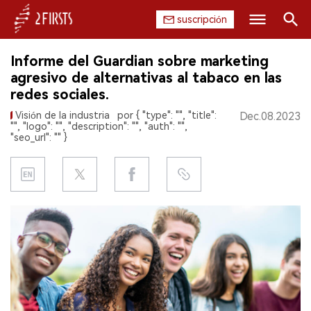
suscripción
Buscar
Informe del Guardian sobre marketing
INICIO
agresivo de alternativas al tabaco en las
redes sociales.
EMPRESA
Visión de la industria
por { "type": "", "title":
Dec.08.2023
"", "logo": "", "description": "", "auth": "",
PRODUCTO
"seo_url": "" }
REGULACIÓN
CHINA
DATOS
EXPOSICIÓN
ENTREVISTA