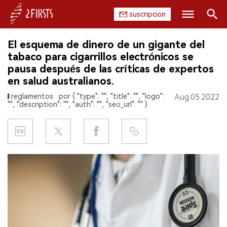
suscripción
Buscar
El esquema de dinero de un gigante del
INICIO
tabaco para cigarrillos electrónicos se
pausa después de las críticas de expertos
EMPRESA
en salud australianos.
reglamentos
por { "type": "", "title": "", "logo":
Aug.05.2022
PRODUCTO
"", "description": "", "auth": "", "seo_url": "" }
REGULACIÓN
CHINA
DATOS
EXPOSICIÓN
ENTREVISTA