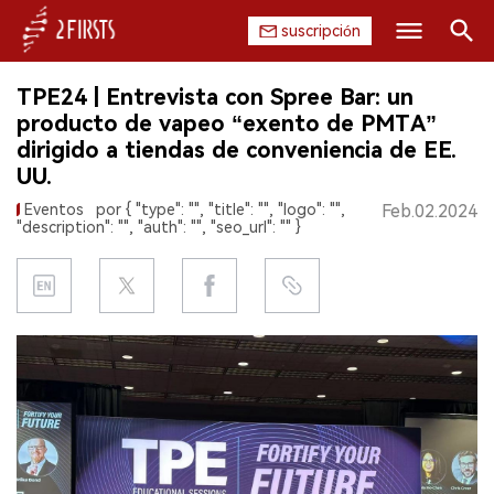
suscripción
Buscar
TPE24 | Entrevista con Spree Bar: un
INICIO
producto de vapeo “exento de PMTA”
dirigido a tiendas de conveniencia de EE.
EMPRESA
UU.
Eventos
por { "type": "", "title": "", "logo": "",
Feb.02.2024
PRODUCTO
"description": "", "auth": "", "seo_url": "" }
REGULACIÓN
CHINA
DATOS
EXPOSICIÓN
ENTREVISTA