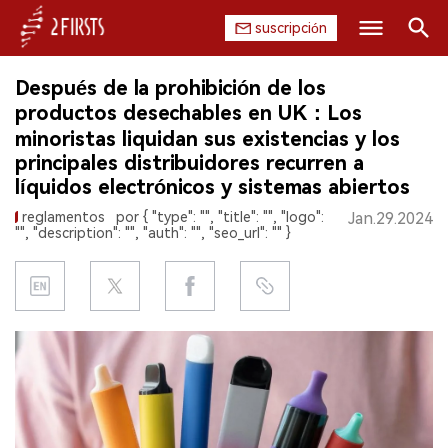
suscripción
Buscar
Después de la prohibición de los
INICIO
productos desechables en UK：Los
minoristas liquidan sus existencias y los
EMPRESA
principales distribuidores recurren a
líquidos electrónicos y sistemas abiertos
PRODUCTO
reglamentos
por { "type": "", "title": "", "logo":
Jan.29.2024
"", "description": "", "auth": "", "seo_url": "" }
REGULACIÓN
CHINA
DATOS
EXPOSICIÓN
ENTREVISTA