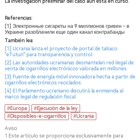
La investigación preliminar del caso aún está en curso.
Referencias:
[1] Электронные сигареты на 9 миллионов гривен - в
Украине разоблачили еще один канал контрабанды
También lea:
[1] Ucrania lanza el proyecto de portal de tabaco
"eTutun" para transparencia y control.
[2] Las autoridades ucranianas desmantelan red ilegal de
venta de cigarrillos electrónicos valorada en millones.
[3] Fuente de energía móvil innovadora hecha a partir de
cigarrillos electrónicos reciclados.
[4] El Parlamento ucraniano discutirá la enmienda al
marco legal de regulación fiscal.
#Europa
#Ejecución de la ley
#Disposibles-e-cigarrillos
#Ucrania
Aviso
1.Este artículo se proporciona exclusivamente para