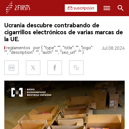
suscripción
Buscar
Ucrania descubre contrabando de
INICIO
cigarrillos electrónicos de varias marcas de
la UE.
EMPRESA
reglamentos
por { "type": "", "title": "", "logo":
Jul.08.2024
"", "description": "", "auth": "", "seo_url": "" }
PRODUCTO
REGULACIÓN
CHINA
DATOS
EXPOSICIÓN
ENTREVISTA