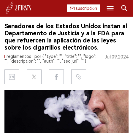
suscripción
Buscar
Senadores de los Estados Unidos instan al
INICIO
Departamento de Justicia y a la FDA para
que refuercen la aplicación de las leyes
EMPRESA
sobre los cigarrillos electrónicos.
reglamentos
por { "type": "", "title": "", "logo":
Jul.09.2024
PRODUCTO
"", "description": "", "auth": "", "seo_url": "" }
REGULACIÓN
CHINA
DATOS
EXPOSICIÓN
ENTREVISTA