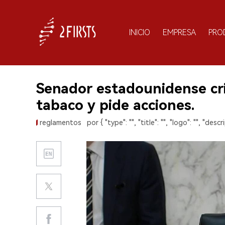
INICIO
EMPRESA
PRO
Senador estadounidense crit
tabaco y pide acciones.
reglamentos
por { "type": "", "title": "", "logo": "", "descri