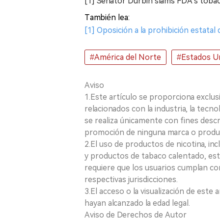
[1] Senator Durbin slams FDA's tobac
También lea:
[1] Oposición a la prohibición estat
#América del Norte
#Estados U
Aviso
1.Este artículo se proporciona exclus
relacionados con la industria, la tecno
se realiza únicamente con fines desc
promoción de ninguna marca o produ
2.El uso de productos de nicotina, incl
y productos de tabaco calentado, está
requiere que los usuarios cumplan con
respectivas jurisdicciones.
3.El acceso o la visualización de est
hayan alcanzado la edad legal.
Aviso de Derechos de Autor