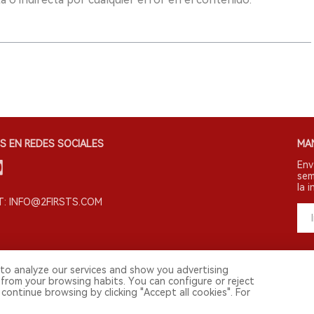
S EN REDES SOCIALES
MA
Env
sem
la i
: INFO@2FIRSTS.COM
to analyze our services and show you advertising
 from your browsing habits. You can configure or reject
continue browsing by clicking "Accept all cookies". For
s derechos reservados.