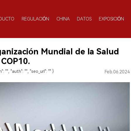
DUCTO
REGULACIÓN
CHINA
DATOS
EXPOSICIÓN
anización Mundial de la Salud
, COP10.
": "", "auth": "", "seo_url": "" }
Feb.06.2024