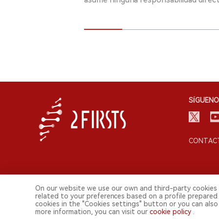
SÍGUENO
CONTACT
On our website we use our own and third-party cookies 
related to your preferences based on a profile prepared
cookies in the "Cookies settings" button or you can also 
© 2026 Shenzhen 2FIRSTS Technology Co.,Ltd. Todos lo
more information, you can visit our
cookie policy
.