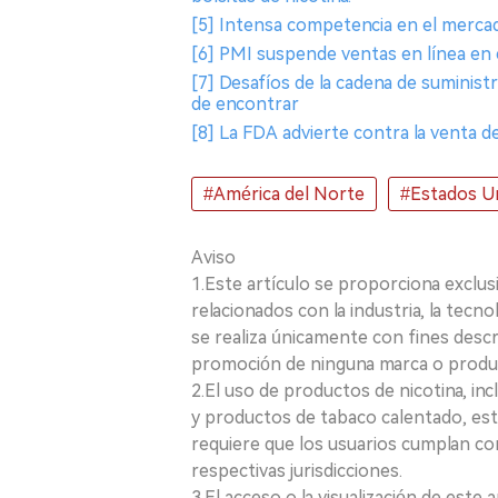
[5] Intensa competencia en el mercad
[6] PMI suspende ventas en línea en 
[7] Desafíos de la cadena de suminist
de encontrar
[8] La FDA advierte contra la venta 
#América del Norte
#Estados U
Aviso
1.Este artículo se proporciona exclus
relacionados con la industria, la tecno
se realiza únicamente con fines desc
promoción de ninguna marca o produ
2.El uso de productos de nicotina, incl
y productos de tabaco calentado, está
requiere que los usuarios cumplan con
respectivas jurisdicciones.
3.El acceso o la visualización de est