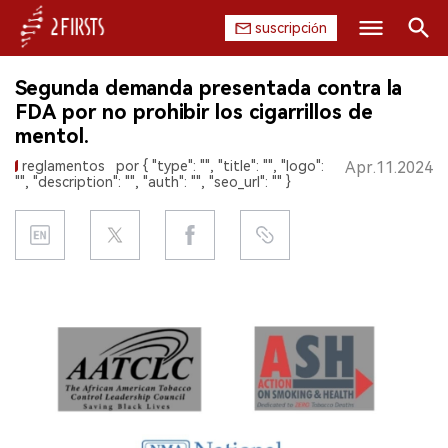
suscripción
Buscar
Segunda demanda presentada contra la
INICIO
FDA por no prohibir los cigarrillos de
mentol.
EMPRESA
reglamentos
por { "type": "", "title": "", "logo":
Apr.11.2024
"", "description": "", "auth": "", "seo_url": "" }
PRODUCTO
REGULACIÓN
CHINA
DATOS
EXPOSICIÓN
ENTREVISTA