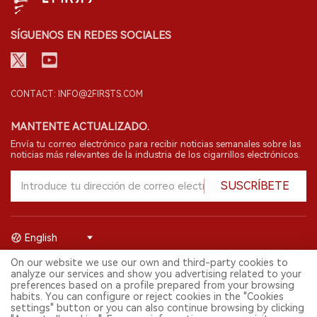
SÍGUENOS EN REDES SOCIALES
CONTACT: INFO@2FIRSTS.COM
MANTENTE ACTUALIZADO.
Envía tu correo electrónico para recibir noticias semanales sobre las
noticias más relevantes de la industria de los cigarrillos electrónicos.
SUSCRÍBETE
English
On our website we use our own and third-party cookies to
© 2026 Shenzhen 2FIRSTS Technology Co.,Ltd. Todos los derechos
analyze our services and show you advertising related to your
reservados.
preferences based on a profile prepared from your browsing
2FIRSTS solo es accesible para profesionales de la industria,
habits. You can configure or reject cookies in the "Cookies
investigadores, medios y otros profesionales. El acceso por menores
settings" button or you can also continue browsing by clicking
está prohibido.