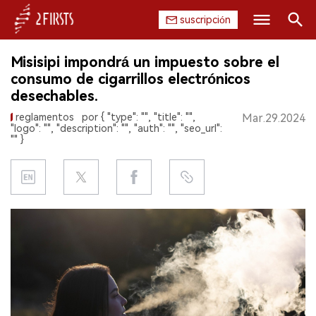
suscripción
Buscar
Misisipi impondrá un impuesto sobre el
INICIO
consumo de cigarrillos electrónicos
desechables.
EMPRESA
reglamentos
por { "type": "", "title": "",
Mar.29.2024
"logo": "", "description": "", "auth": "", "seo_url":
PRODUCTO
"" }
REGULACIÓN
CHINA
DATOS
EXPOSICIÓN
ENTREVISTA